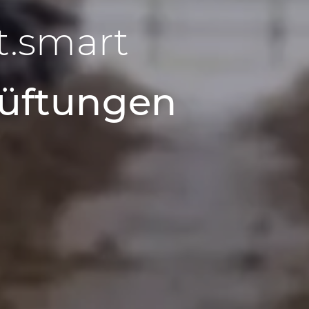
t.smart
lüftungen