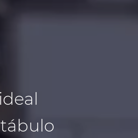
ideal
stábulo